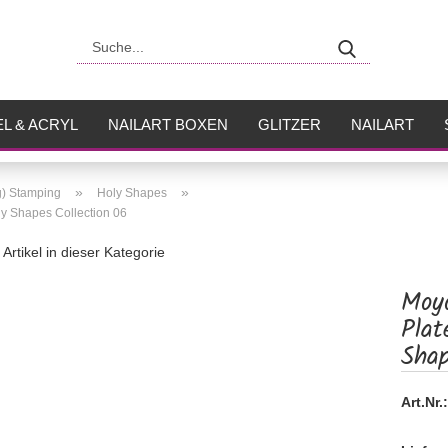
Suche...
L & ACRYL
NAILART BOXEN
GLITZER
NAILART
USH
FLÜSSIGKEITEN
»
»
g) Stamping
Holy Shapes
y Shapes Collection 06
Artikel in dieser Kategorie
Moy
Plat
Shap
Art.Nr.: