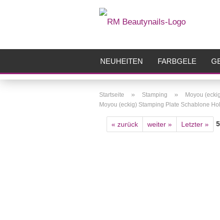
NEUHEITEN
FARBGELE
GE
FRÄSER
ZUBEHÖR
AIRBR
»
»
Startseite
Stamping
Moyou (ecki
Moyou (eckig) Stamping Plate Schablone Hol
5
« zurück
weiter »
Letzter »