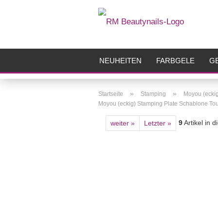
NEUHEITEN
FARBGELE
GE
FRÄSER
ZUBEHÖR
AIRBR
»
»
Startseite
Stamping
Moyou (ecki
Moyou (eckig) Stamping Plate Schablone Tour
9
Artikel in 
weiter »
Letzter »