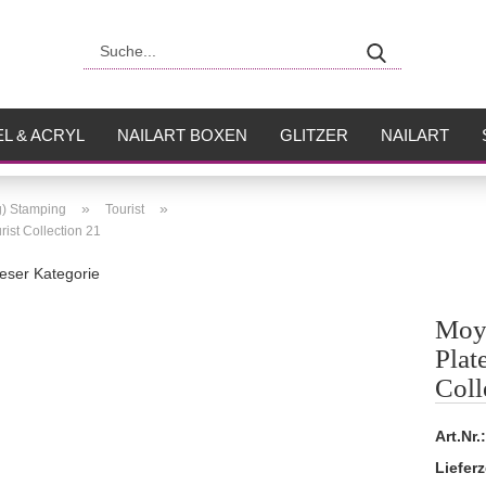
Suche...
L & ACRYL
NAILART BOXEN
GLITZER
NAILART
USH
FLÜSSIGKEITEN
»
»
g) Stamping
Tourist
ist Collection 21
dieser Kategorie
Moyo
Plat
Coll
Art.Nr.:
Lieferz