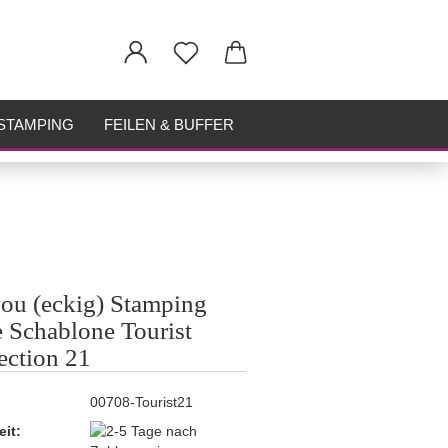
STAMPING
FEILEN & BUFFER
u (eckig) Stamping
e Schablone Tourist
ection 21
00708-Tourist21
eit: