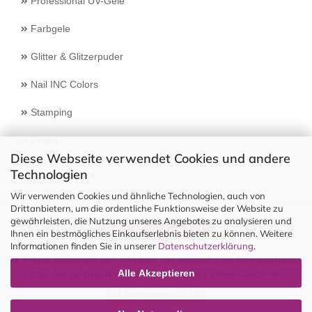
Professional UV-Gele
Farbgele
Glitter & Glitzerpuder
Nail INC Colors
Stamping
Feilen
Diese Webseite verwendet Cookies und andere
Technologien
Select Language
▼
Wir verwenden Cookies und ähnliche Technologien, auch von
Drittanbietern, um die ordentliche Funktionsweise der Website zu
gewährleisten, die Nutzung unseres Angebotes zu analysieren und
Vertrag widerrufen
Ihnen ein bestmögliches Einkaufserlebnis bieten zu können. Weitere
Informationen finden Sie in unserer
Datenschutzerklärung
.
Alle Preise verstehen sich inklusive der gesetzlichen Mehrwertsteuer,
Alle Akzeptieren
zzgl.
Versandkosten
soweit nicht anders gekennzeichnet.
RM Beautynails ©2026