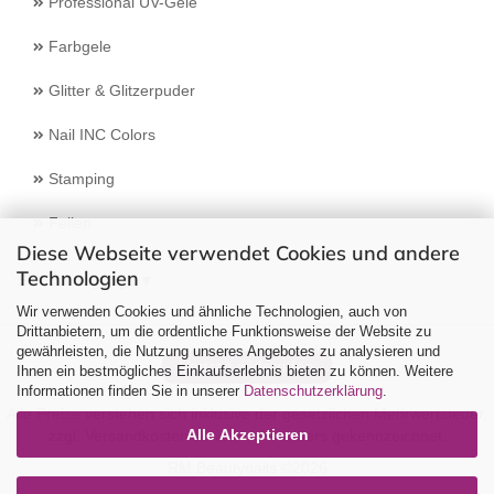
Professional UV-Gele
Farbgele
Glitter & Glitzerpuder
Nail INC Colors
Stamping
Feilen
Diese Webseite verwendet Cookies und andere
Technologien
Select Language
▼
Wir verwenden Cookies und ähnliche Technologien, auch von
Drittanbietern, um die ordentliche Funktionsweise der Website zu
gewährleisten, die Nutzung unseres Angebotes zu analysieren und
Vertrag widerrufen
Ihnen ein bestmögliches Einkaufserlebnis bieten zu können. Weitere
Informationen finden Sie in unserer
Datenschutzerklärung
.
Alle Preise verstehen sich inklusive der gesetzlichen Mehrwertsteuer,
Alle Akzeptieren
zzgl.
Versandkosten
soweit nicht anders gekennzeichnet.
RM Beautynails ©2026