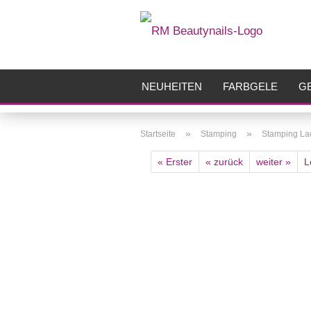
NEUHEITEN
FARBGELE
GE
FRÄSER
ZUBEHÖR
AIRBR
»
»
Startseite
Stamping
Stamping La
« Erster
« zurück
weiter »
L