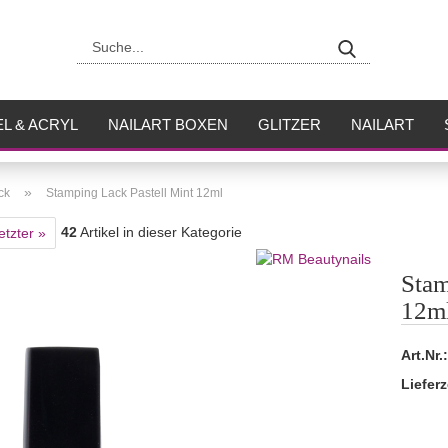
Suche...
L & ACRYL
NAILART BOXEN
GLITZER
NAILART
USH
FLÜSSIGKEITEN
»
ck
Stamping Lack Pastell Mint 12ml
42
Artikel in dieser Kategorie
etzter »
Stam
12m
Art.Nr.:
Lieferz