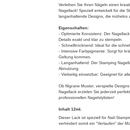
Verleihen Sie Ihren Nägeln einen kre
Nagellack! Speziell entwickelt für die 
langanhaltende Designs, die mühelos 
Eigenschaften:
- Optimierte Konsistenz: Der Nagellack 
Details exakt und klar zu stempeln.
- Schnelltrocknend: Ideal für die schn
- Intensive Farbpigmente: Sorgt für krä
Geltung kommen.
- Langanhaltend: Der Stamping Nagella
Abnutzung.
- Vielseitig einsetzbar: Geeignet für 
Ob filigrane Muster, verspielte Desig
Nagellack erzielen Sie jederzeit perfek
professionellen Nagelstylisten!
Inhalt 12ml.
Dieser Lack ist speziell für Nail-Stamp
verhindert somit ein "Verlaufen" der Mo