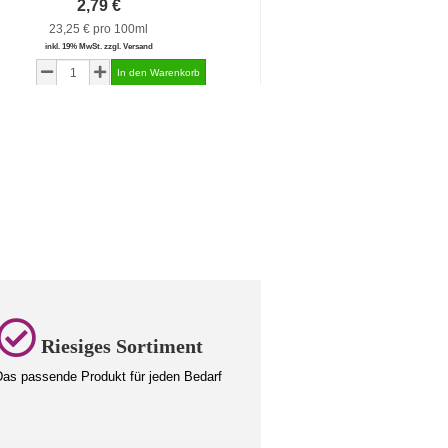
2,79 €
2,79 €
23,25 € pro 100ml
69,75 € pro 
inkl. 19% MwSt. zzgl. Versand
inkl. 19% MwSt. zzgl.
Riesiges Sortiment
as passende Produkt für jeden Bedarf