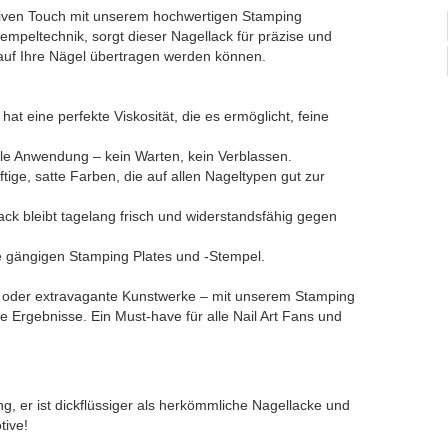
ativen Touch mit unserem hochwertigen Stamping
Stempeltechnik, sorgt dieser Nagellack für präzise und
auf Ihre Nägel übertragen werden können.
hat eine perfekte Viskosität, die es ermöglicht, feine
elle Anwendung – kein Warten, kein Verblassen.
ftige, satte Farben, die auf allen Nageltypen gut zur
ck bleibt tagelang frisch und widerstandsfähig gegen
alle gängigen Stamping Plates und -Stempel.
ns oder extravagante Kunstwerke – mit unserem Stamping
te Ergebnisse. Ein Must-have für alle Nail Art Fans und
ing, er ist dickflüssiger als herkömmliche Nagellacke und
tive!