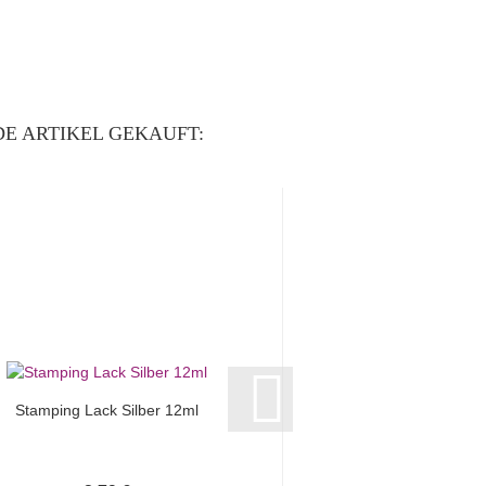
E ARTIKEL GEKAUFT:
Stamping Lack Silber 12ml
Stamping Lack Neo