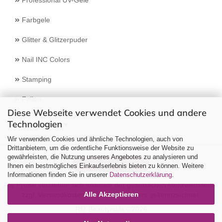
Professional UV-Gele
Farbgele
Glitter & Glitzerpuder
Nail INC Colors
Stamping
Feilen
Diese Webseite verwendet Cookies und andere
Technologien
Select Language
▼
Wir verwenden Cookies und ähnliche Technologien, auch von
Drittanbietern, um die ordentliche Funktionsweise der Website zu
gewährleisten, die Nutzung unseres Angebotes zu analysieren und
Vertrag widerrufen
Ihnen ein bestmögliches Einkaufserlebnis bieten zu können. Weitere
Informationen finden Sie in unserer
Datenschutzerklärung
.
Alle Preise verstehen sich inklusive der gesetzlichen Mehrwertsteuer,
Alle Akzeptieren
zzgl.
Versandkosten
soweit nicht anders gekennzeichnet.
RM Beautynails ©2026