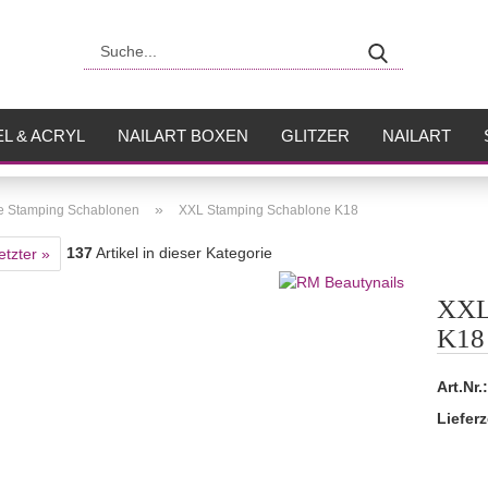
Suche...
L & ACRYL
NAILART BOXEN
GLITZER
NAILART
USH
FLÜSSIGKEITEN
»
e Stamping Schablonen
XXL Stamping Schablone K18
137
Artikel in dieser Kategorie
etzter »
XXL
K18
Art.Nr.:
Lieferz