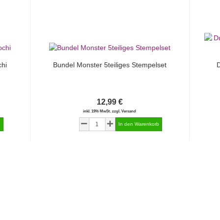
hi
Bundel Monster 5teiliges Stempelset
D
12,99 €
inkl. 19% MwSt. zzgl. Versand