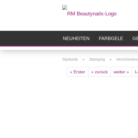
NEUHEITEN
FARBGELE
GE
FRÄSER
ZUBEHÖR
AIRBR
»
»
Startseite
Stamping
Verschieden
« Erster
« zurück
weiter »
L