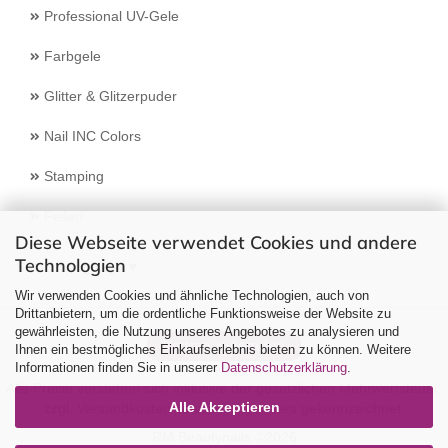
Professional UV-Gele
Farbgele
Glitter & Glitzerpuder
Nail INC Colors
Stamping
Feilen
Diese Webseite verwendet Cookies und andere
Technologien
Select Language
▼
Wir verwenden Cookies und ähnliche Technologien, auch von
Drittanbietern, um die ordentliche Funktionsweise der Website zu
gewährleisten, die Nutzung unseres Angebotes zu analysieren und
Vertrag widerrufen
Ihnen ein bestmögliches Einkaufserlebnis bieten zu können. Weitere
Informationen finden Sie in unserer
Datenschutzerklärung
.
Alle Preise verstehen sich inklusive der gesetzlichen Mehrwertsteuer,
Alle Akzeptieren
zzgl.
Versandkosten
soweit nicht anders gekennzeichnet.
RM Beautynails ©2026