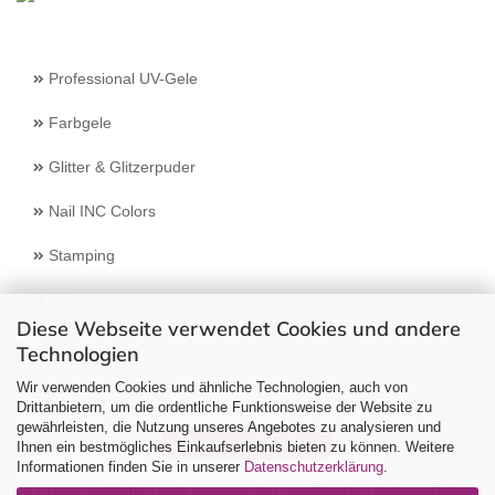
Professional UV-Gele
Farbgele
Glitter & Glitzerpuder
Nail INC Colors
Stamping
Feilen
Diese Webseite verwendet Cookies und andere
Technologien
Select Language
▼
Wir verwenden Cookies und ähnliche Technologien, auch von
Drittanbietern, um die ordentliche Funktionsweise der Website zu
gewährleisten, die Nutzung unseres Angebotes zu analysieren und
Vertrag widerrufen
Ihnen ein bestmögliches Einkaufserlebnis bieten zu können. Weitere
Informationen finden Sie in unserer
Datenschutzerklärung
.
Alle Preise verstehen sich inklusive der gesetzlichen Mehrwertsteuer,