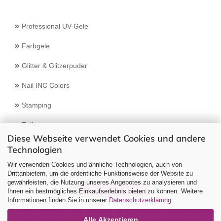
Professional UV-Gele
Farbgele
Glitter & Glitzerpuder
Nail INC Colors
Stamping
Feilen
Diese Webseite verwendet Cookies und andere
Technologien
Select Language
▼
Wir verwenden Cookies und ähnliche Technologien, auch von
Drittanbietern, um die ordentliche Funktionsweise der Website zu
gewährleisten, die Nutzung unseres Angebotes zu analysieren und
Vertrag widerrufen
Ihnen ein bestmögliches Einkaufserlebnis bieten zu können. Weitere
Informationen finden Sie in unserer
Datenschutzerklärung
.
Alle Preise verstehen sich inklusive der gesetzlichen Mehrwertsteuer,
Alle Akzeptieren
zzgl.
Versandkosten
soweit nicht anders gekennzeichnet.