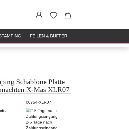
STAMPING
FEILEN & BUFFER
ping Schablone Platte
hnachten X-Mas XLR07
00754-XLR07
eit:
2-5 Tage nach
Zahlungseingang