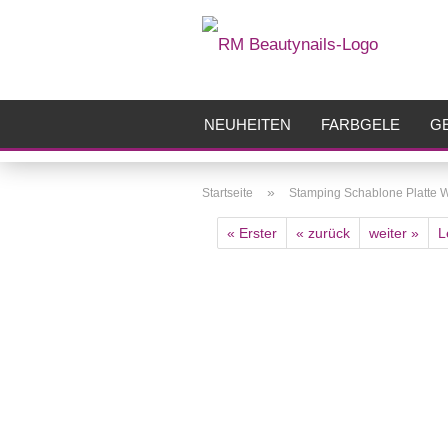
NEUHEITEN
FARBGELE
GE
FRÄSER
ZUBEHÖR
AIRBR
»
Startseite
Stamping Schablone Platte
« Erster
« zurück
weiter »
L