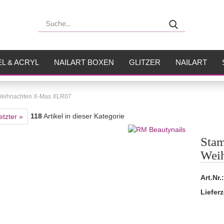
Suche...
L & ACRYL
NAILART BOXEN
GLITZER
NAILART
USH
FLÜSSIGKEITEN
 Weihnachten X-Mas XLR07
118
Artikel in dieser Kategorie
etzter »
Stam
Wei
Art.Nr.:
Lieferz