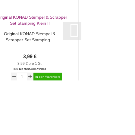
Original KONAD Stempel &
Original KONAD Fa
Scrapper Set Stamping...
groß Schablo
3,99 €
4,99 €
3,99 € pro 1 St.
4,99 € pro 1 
inkl. 19% MwSt. zzgl. Versand
inkl. 19% MwSt. zzgl.