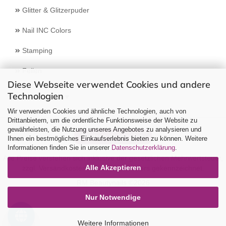
Glitter & Glitzerpuder
Nail INC Colors
Stamping
Feilen
Diese Webseite verwendet Cookies und andere
Technologien
Select Language
▼
Wir verwenden Cookies und ähnliche Technologien, auch von
Drittanbietern, um die ordentliche Funktionsweise der Website zu
gewährleisten, die Nutzung unseres Angebotes zu analysieren und
Vertrag widerrufen
Ihnen ein bestmögliches Einkaufserlebnis bieten zu können. Weitere
Informationen finden Sie in unserer
Datenschutzerklärung
.
Alle Preise verstehen sich inklusive der gesetzlichen Mehrwertsteuer,
Alle Akzeptieren
zzgl.
Versandkosten
soweit nicht anders gekennzeichnet.
RM Beautynails ©2026
Nur Notwendige
Weitere Informationen