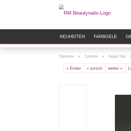
NEUHEITEN
FARBGELE
GE
FRÄSER
ZUBEHÖR
AIRBR
»
»
Startseite
Zubehör
Nagel Tips
« Erster
« zurück
weiter »
L