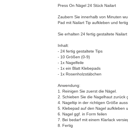
Press On Nägel 24 Stück Nailart
Zaubern Sie innerhalb von Minuten wu
Pad mit Nailart Tip aufkleben und fertig
Sie erhalten 24 fertig gestaltete Nailar
Inhalt:
- 24 fertig gestaltete Tips
- 10 Größen (0-9)
- 1x Nagelfeile
- 1x ein Blatt Klebepads
- 1x Rosenholzstäbchen
Anwendung:
1. Reinigen Sie zuerst die Nägel.
2. Schieben Sie die Nagelhaut zurück g
4. Nageltip in der richtigen Größe aus
5. Klebepad auf den Nagel aufkleben u
6. Nagel ggf. in Form feilen
7. Bei bedarf mit einem Klarlack versie
8. Fertig