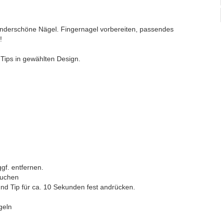
nderschöne Nägel. Fingernagel vorbereiten, passendes
!
t Tips in gewählten Design.
gf. entfernen.
suchen
nd Tip für ca. 10 Sekunden fest andrücken.
geln