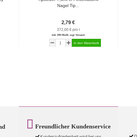
Nagel Tip...
2,79 €
372,00 € pro l
inkl. 19% MwSt. zzgl. Versand
Freundlicher Kundenservice
nd
D
Kundenzufriedenheit wird bei uns