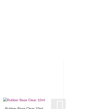
Rubber Base Clear 10ml
Perfect Gloss / Perf