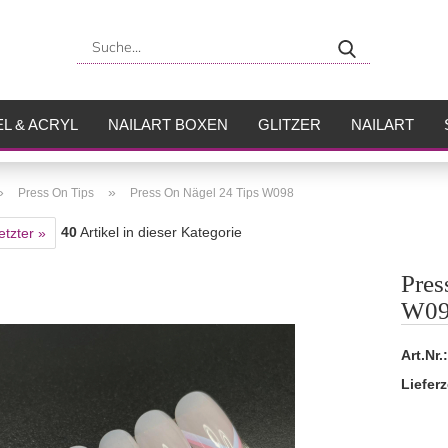
Suche...
L & ACRYL
NAILART BOXEN
GLITZER
NAILART
USH
FLÜSSIGKEITEN
»
»
Press On Tips
Press On Nägel 24 Tips W098
40
Artikel in dieser Kategorie
etzter »
Pres
W09
Art.Nr.:
Lieferz