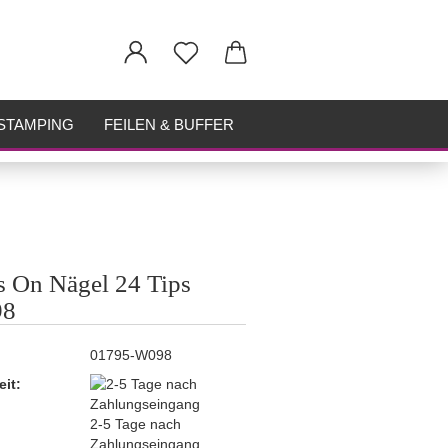
STAMPING
FEILEN & BUFFER
s On Nägel 24 Tips
8
01795-W098
eit:
2-5 Tage nach
Zahlungseingang