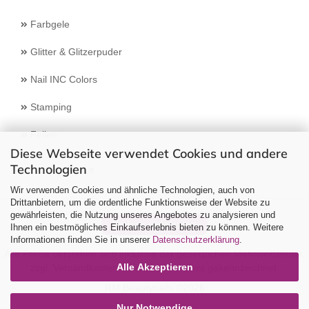
Farbgele
Glitter & Glitzerpuder
Nail INC Colors
Stamping
Feilen
Diese Webseite verwendet Cookies und andere
Technologien
Select Language
▼
Wir verwenden Cookies und ähnliche Technologien, auch von
Drittanbietern, um die ordentliche Funktionsweise der Website zu
gewährleisten, die Nutzung unseres Angebotes zu analysieren und
Vertrag widerrufen
Ihnen ein bestmögliches Einkaufserlebnis bieten zu können. Weitere
Informationen finden Sie in unserer
Datenschutzerklärung
.
Alle Preise verstehen sich inklusive der gesetzlichen Mehrwertsteuer,
Alle Akzeptieren
zzgl.
Versandkosten
soweit nicht anders gekennzeichnet.
RM Beautynails ©2026
Nur Notwendige