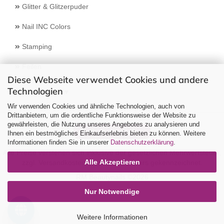
Glitter & Glitzerpuder
Nail INC Colors
Stamping
Feilen
Diese Webseite verwendet Cookies und andere
Technologien
Select Language
▼
Wir verwenden Cookies und ähnliche Technologien, auch von
Drittanbietern, um die ordentliche Funktionsweise der Website zu
gewährleisten, die Nutzung unseres Angebotes zu analysieren und
Vertrag widerrufen
Ihnen ein bestmögliches Einkaufserlebnis bieten zu können. Weitere
Informationen finden Sie in unserer
Datenschutzerklärung
.
Alle Preise verstehen sich inklusive der gesetzlichen Mehrwertsteuer,
Alle Akzeptieren
zzgl.
Versandkosten
soweit nicht anders gekennzeichnet.
RM Beautynails ©2026
Nur Notwendige
Weitere Informationen