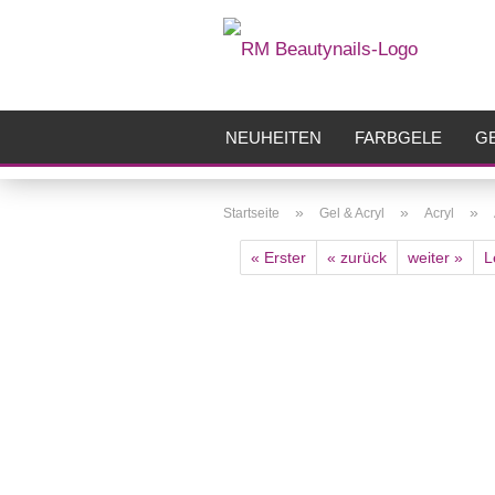
NEUHEITEN
FARBGELE
GE
FRÄSER
ZUBEHÖR
AIRBR
»
»
»
Startseite
Gel & Acryl
Acryl
« Erster
« zurück
weiter »
L