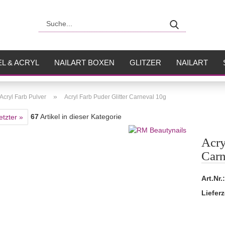
Suche...
L & ACRYL
NAILART BOXEN
GLITZER
NAILART
USH
FLÜSSIGKEITEN
»
Acryl Farb Pulver
Acryl Farb Puder Glitter Carneval 10g
67
Artikel in dieser Kategorie
etzter »
Acry
Carn
Art.Nr.:
Lieferz