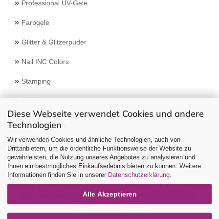
Professional UV-Gele
Farbgele
Glitter & Glitzerpuder
Nail INC Colors
Stamping
Feilen
Diese Webseite verwendet Cookies und andere
Technologien
Select Language
▼
Wir verwenden Cookies und ähnliche Technologien, auch von
Drittanbietern, um die ordentliche Funktionsweise der Website zu
gewährleisten, die Nutzung unseres Angebotes zu analysieren und
Vertrag widerrufen
Ihnen ein bestmögliches Einkaufserlebnis bieten zu können. Weitere
Informationen finden Sie in unserer
Datenschutzerklärung
.
Alle Preise verstehen sich inklusive der gesetzlichen Mehrwertsteuer,
Alle Akzeptieren
zzgl.
Versandkosten
soweit nicht anders gekennzeichnet.
RM Beautynails ©2026