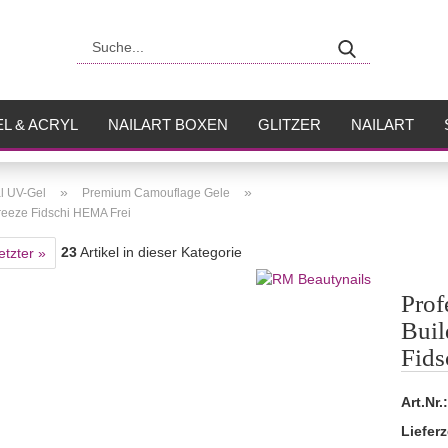
Suche...
L & ACRYL
NAILART BOXEN
GLITZER
NAILART
USH
FLÜSSIGKEITEN
»
»
l UV-Gel
Premium Camouflage Gele
reeze Fidschi HEMA Frei
23
Artikel in dieser Kategorie
etzter »
Prof
Buil
Fids
Art.Nr.:
Lieferz