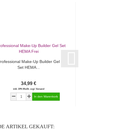
rofessional Make-Up Builder Gel
Professional Crystal
Set HEMA...
HEMA Frei
34,99 €
ab 6,99
inkl. 19% MwSt. zzgl. Versand
inkl. 19% MwSt. zzgl.
E ARTIKEL GEKAUFT: