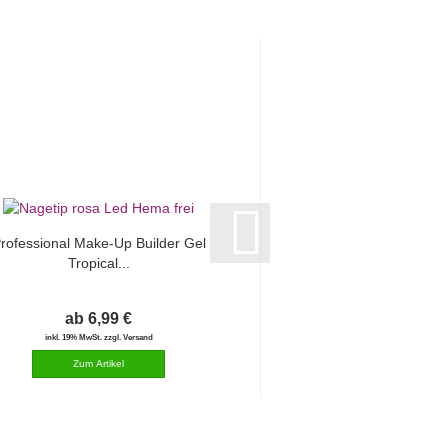
rofessional Make-Up Builder Gel
Professional Make-U
Tropical...
Tropical..
ab 6,99 €
ab 6,99
inkl. 19% MwSt. zzgl. Versand
inkl. 19% MwSt. zzgl.