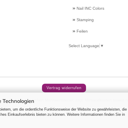
Nail INC Colors
Stamping
Feilen
Select Language
▼
Vertrag widerrufen
 Technologien
inklusive der gesetzlichen Mehrwertsteuer, zzgl.
Versandkosten
soweit n
RM Beautynails ©2026
ietern, um die ordentliche Funktionsweise der Website zu gewährleisten, die
es Einkaufserlebnis bieten zu können. Weitere Informationen finden Sie in