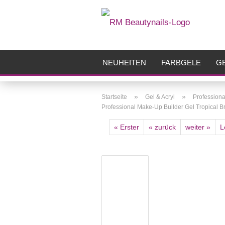
NEUHEITEN
FARBGELE
GE
FRÄSER
ZUBEHÖR
AIRBR
»
»
Startseite
Gel & Acryl
Professiona
Professional Make-Up Builder Gel Tropical B
« Erster
« zurück
weiter »
L