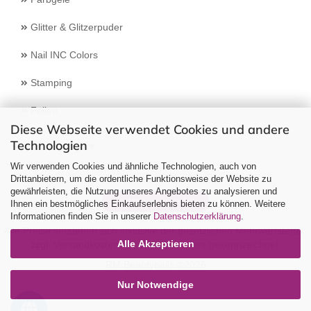
Glitter & Glitzerpuder
Nail INC Colors
Stamping
Feilen
Diese Webseite verwendet Cookies und andere
Technologien
Select Language
▼
Wir verwenden Cookies und ähnliche Technologien, auch von
Drittanbietern, um die ordentliche Funktionsweise der Website zu
gewährleisten, die Nutzung unseres Angebotes zu analysieren und
Vertrag widerrufen
Ihnen ein bestmögliches Einkaufserlebnis bieten zu können. Weitere
Informationen finden Sie in unserer
Datenschutzerklärung
.
Alle Preise verstehen sich inklusive der gesetzlichen Mehrwertsteuer,
Alle Akzeptieren
zzgl.
Versandkosten
soweit nicht anders gekennzeichnet.
RM Beautynails ©2026
Nur Notwendige