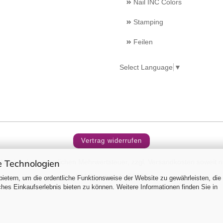
Nail INC Colors
Stamping
Feilen
Select Language
▼
Vertrag widerrufen
 Technologien
inklusive der gesetzlichen Mehrwertsteuer, zzgl.
Versandkosten
soweit n
RM Beautynails ©2026
ietern, um die ordentliche Funktionsweise der Website zu gewährleisten, die
es Einkaufserlebnis bieten zu können. Weitere Informationen finden Sie in