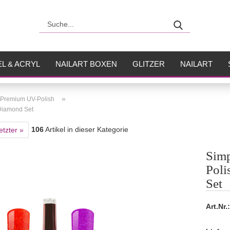
Suche...
L & ACRYL
NAILART BOXEN
GLITZER
NAILART
USH
FLÜSSIGKEITEN
»
 Premium UV-Polish
Diamond Set
106
Artikel in dieser Kategorie
etzter »
Sim
Poli
Set
Art.Nr.: