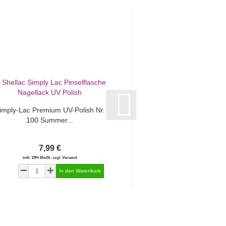
imply-Lac Premium UV-Polish Nr.
Simply-Lac Premium 
100 Summer...
101 Summer
7,99 €
7,99 €
inkl. 19% MwSt. zzgl. Versand
inkl. 19% MwSt. zzgl.