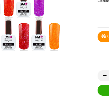
Lieferz
3