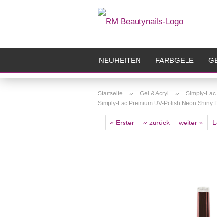
NEUHEITEN
FARBGELE
GE
FRÄSER
ZUBEHÖR
AIRBR
»
»
Startseite
Gel & Acryl
Simply-Lac
Simply-Lac Premium UV-Polish Neon Shiny 
« Erster
« zurück
weiter »
L