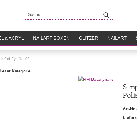
Suche...
L & ACRYL
NAILART BOXEN
GLITZER
NAILART
USH
FLÜSSIGKEITEN
sh Cat-Eye No. 03
 dieser Kategorie
Sim
Poli
Art.Nr.:
Lieferz