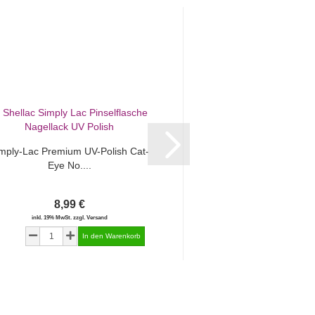
mply-Lac Premium UV-Polish Cat-
Simply-Lac Premium U
Eye No....
Eye No...
8,99 €
8,99 €
inkl. 19% MwSt. zzgl. Versand
inkl. 19% MwSt. zzgl.