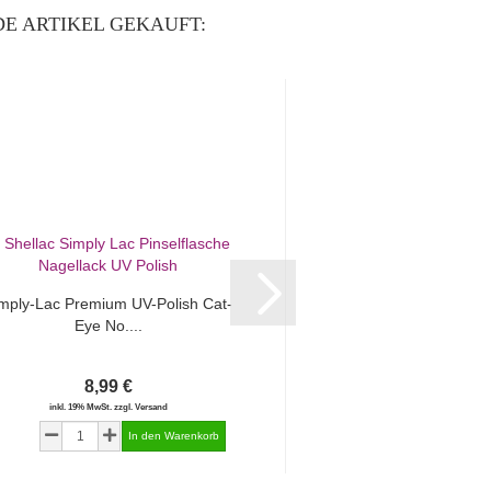
E ARTIKEL GEKAUFT:
mply-Lac Premium UV-Polish Cat-
Aurora Chrome Pig
Eye No....
Orange
8,99 €
5,63 €
inkl. 19% MwSt. zzgl. Versand
inkl. 19% MwSt. zzgl.