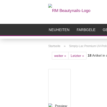
NEUHEITEN
FARBGELE
GE
FRÄSER
ZUBEHÖR
AIRBR
»
Startseite
Simply-Lac Premium UV-Poli
18
Artikel in
weiter »
Letzter »