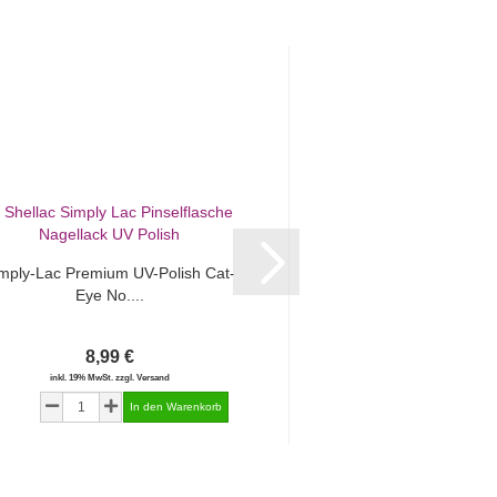
mply-Lac Premium UV-Polish Cat-
Simply-Lac Premium U
Eye No....
Eye No...
8,99 €
8,99 €
inkl. 19% MwSt. zzgl. Versand
inkl. 19% MwSt. zzgl.