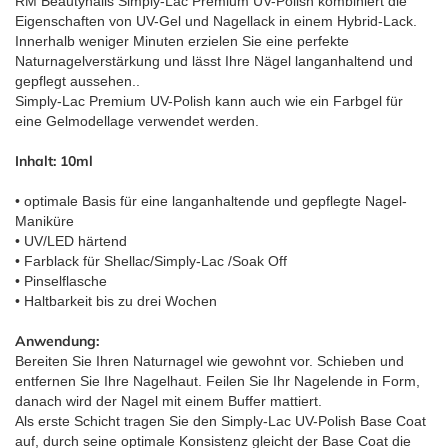
RM Beautynails Simply-Lac Premium UV-Polish kombiniert die
Eigenschaften von UV-Gel und Nagellack in einem Hybrid-Lack.
Innerhalb weniger Minuten erzielen Sie eine perfekte
Naturnagelverstärkung und lässt Ihre Nägel langanhaltend und
gepflegt aussehen..
Simply-Lac Premium UV-Polish kann auch wie ein Farbgel für
eine Gelmodellage verwendet werden.
Inhalt: 10ml
• optimale Basis für eine langanhaltende und gepflegte Nagel-
Maniküre
• UV/LED härtend
• Farblack für Shellac/Simply-Lac /Soak Off
• Pinselflasche
• Haltbarkeit bis zu drei Wochen
Anwendung:
Bereiten Sie Ihren Naturnagel wie gewohnt vor. Schieben und
entfernen Sie Ihre Nagelhaut. Feilen Sie Ihr Nagelende in Form,
danach wird der Nagel mit einem Buffer mattiert.
Als erste Schicht tragen Sie den Simply-Lac UV-Polish Base Coat
auf, durch seine optimale Konsistenz gleicht der Base Coat die