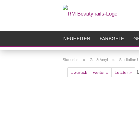
NEUHEITEN
FARBGELE
GE
FRÄSER
ZUBEHÖR
AIRBR
»
»
Startseite
Gel & Acryl
Studioline 
1
« zurück
weiter »
Letzter »