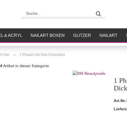
Suche...
L & ACRYL
NAILART BOXEN
GLITZER
NAILART
USH
FLÜSSIGKEITEN
»
UV-Gel
1 Phasen Gel Klar Dickviskos
4
Artikel in dieser Kategorie
1 Ph
Dick
Art.Nr.:
Lieferz