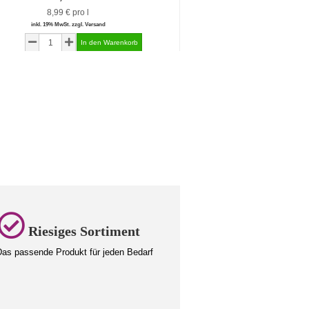
8,99 € pro l
0,80 € pro 
inkl. 19% MwSt. zzgl. Versand
inkl. 19% MwSt. zzgl.
Riesiges Sortiment
as passende Produkt für jeden Bedarf