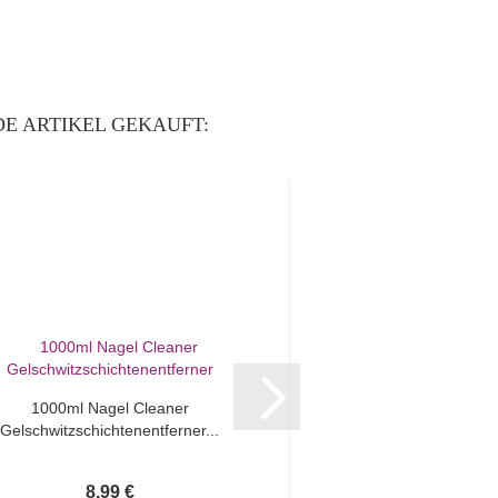
E ARTIKEL GEKAUFT:
1000ml Nagel Cleaner
Feilen gebogen 100
Gelschwitzschichtenentferner...
Weiß
8,99 €
0,80 €