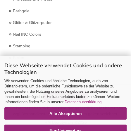
Farbgele
Glitter & Glitzerpuder
Nail INC Colors
Stamping
Feilen
Diese Webseite verwendet Cookies und andere
Technologien
Select Language
▼
Wir verwenden Cookies und ähnliche Technologien, auch von
Drittanbietern, um die ordentliche Funktionsweise der Website zu
gewährleisten, die Nutzung unseres Angebotes zu analysieren und
Vertrag widerrufen
Ihnen ein bestmögliches Einkaufserlebnis bieten zu können. Weitere
Informationen finden Sie in unserer
Datenschutzerklärung
.
Alle Preise verstehen sich inklusive der gesetzlichen Mehrwertsteuer,
Alle Akzeptieren
zzgl.
Versandkosten
soweit nicht anders gekennzeichnet.
RM Beautynails ©2026
Nur Notwendige