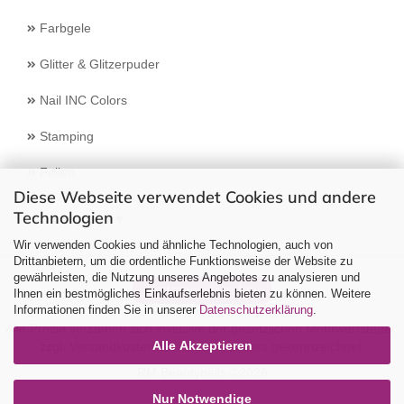
Farbgele
Glitter & Glitzerpuder
Nail INC Colors
Stamping
Feilen
Diese Webseite verwendet Cookies und andere
Technologien
Select Language
▼
Wir verwenden Cookies und ähnliche Technologien, auch von
Drittanbietern, um die ordentliche Funktionsweise der Website zu
gewährleisten, die Nutzung unseres Angebotes zu analysieren und
Vertrag widerrufen
Ihnen ein bestmögliches Einkaufserlebnis bieten zu können. Weitere
Informationen finden Sie in unserer
Datenschutzerklärung
.
Alle Preise verstehen sich inklusive der gesetzlichen Mehrwertsteuer,
Alle Akzeptieren
zzgl.
Versandkosten
soweit nicht anders gekennzeichnet.
RM Beautynails ©2026
Nur Notwendige