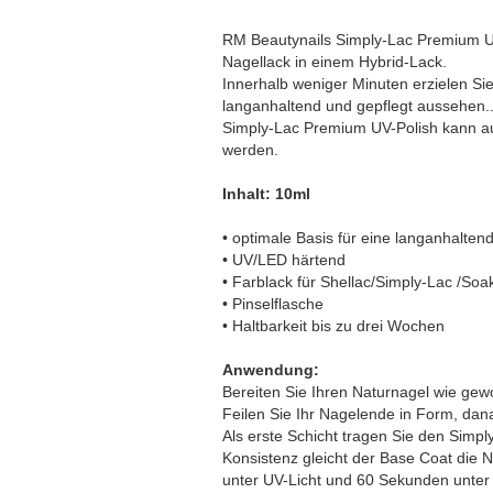
RM Beautynails Simply-Lac Premium UV
Nagellack in einem Hybrid-Lack.
Innerhalb weniger Minuten erzielen Sie
langanhaltend und gepflegt aussehen.
Simply-Lac Premium UV-Polish kann au
werden.
Inhalt: 10ml
• optimale Basis für eine langanhalte
• UV/LED härtend
• Farblack für Shellac/Simply-Lac /Soa
• Pinselflasche
• Haltbarkeit bis zu drei Wochen
Anwendung:
Bereiten Sie Ihren Naturnagel wie gew
Feilen Sie Ihr Nagelende in Form, dana
Als erste Schicht tragen Sie den Simpl
Konsistenz gleicht der Base Coat die 
unter UV-Licht und 60 Sekunden unter