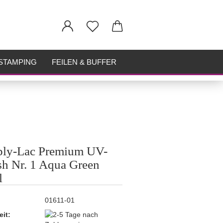
STAMPING
FEILEN & BUFFER
ply-Lac Premium UV-
sh Nr. 1 Aqua Green
l
01611-01
eit: