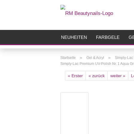
NEUHEITEN
FARBGELE
GE
FRÄSER
ZUBEHÖR
AIRBR
»
»
Startseite
Gel & Acryl
Simply-Lac
Simply-Lac Premium UV-Polish Nr. 1 Aqua G
« Erster
« zurück
weiter »
L