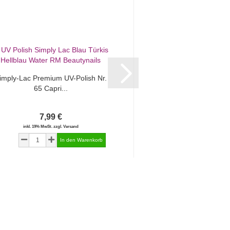
imply-Lac Premium UV-Polish Nr.
Simply-Lac Premium 
65 Capri...
97 Airy..
7,99 €
7,99 €
inkl. 19% MwSt. zzgl. Versand
inkl. 19% MwSt. zzgl.