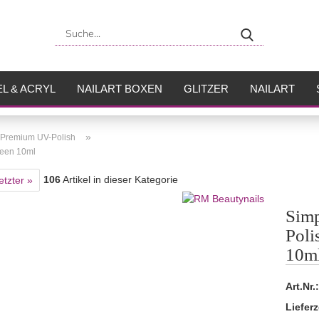
Suche...
L & ACRYL
NAILART BOXEN
GLITZER
NAILART
USH
FLÜSSIGKEITEN
»
 Premium UV-Polish
reen 10ml
106
Artikel in dieser Kategorie
etzter »
Sim
Poli
10m
Art.Nr.:
Lieferz