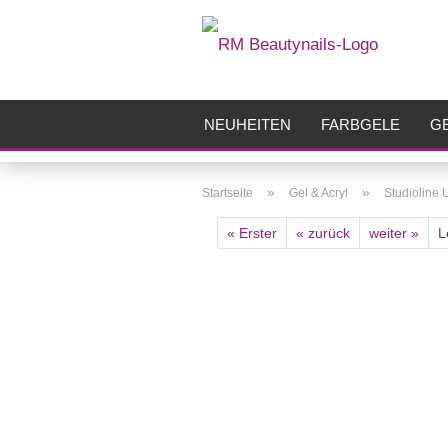
NEUHEITEN
FARBGELE
GE
FRÄSER
ZUBEHÖR
AIRBR
»
»
Startseite
Gel & Acryl
Studioline 
« Erster
« zurück
weiter »
L