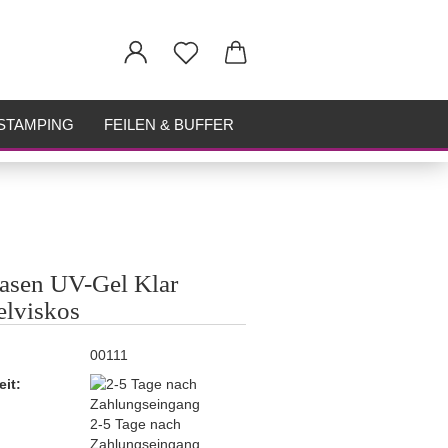
STAMPING
FEILEN & BUFFER
asen UV-Gel Klar
elviskos
00111
eit:
2-5 Tage nach
Zahlungseingang