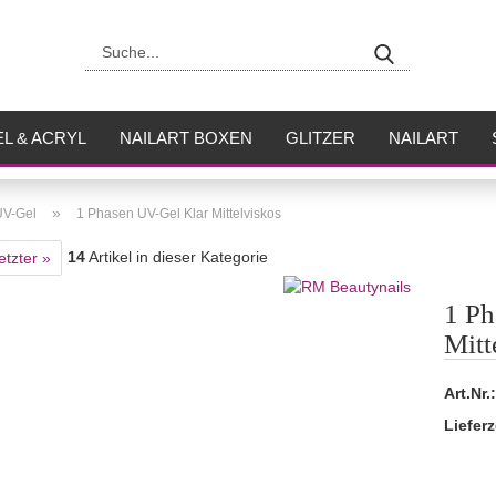
Suche...
L & ACRYL
NAILART BOXEN
GLITZER
NAILART
USH
FLÜSSIGKEITEN
»
UV-Gel
1 Phasen UV-Gel Klar Mittelviskos
14
Artikel in dieser Kategorie
etzter »
1 Ph
Mitt
Art.Nr.:
Lieferz