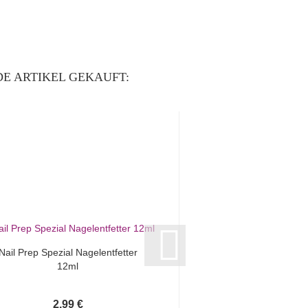
E ARTIKEL GEKAUFT:
Nail Prep Spezial Nagelentfetter
Ultrabond Primer Ha
12ml
Haftverstärk
2,99 €
3,49 €