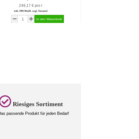
249,17 € pro l
290,83 € pr
inkl. 19% MwSt. zzgl. Versand
inkl. 19% MwSt. zzgl.
Riesiges Sortiment
as passende Produkt für jeden Bedarf