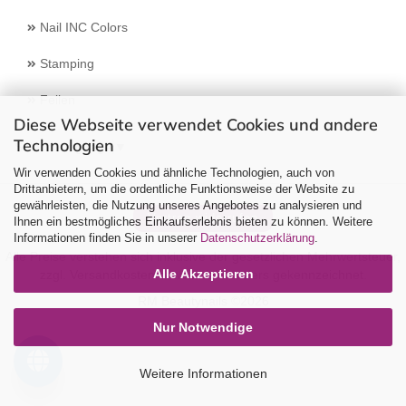
Nail INC Colors
Stamping
Feilen
Diese Webseite verwendet Cookies und andere
Technologien
Select Language
▼
Wir verwenden Cookies und ähnliche Technologien, auch von
Drittanbietern, um die ordentliche Funktionsweise der Website zu
gewährleisten, die Nutzung unseres Angebotes zu analysieren und
Vertrag widerrufen
Ihnen ein bestmögliches Einkaufserlebnis bieten zu können. Weitere
Informationen finden Sie in unserer
Datenschutzerklärung
.
Alle Preise verstehen sich inklusive der gesetzlichen Mehrwertsteuer,
Alle Akzeptieren
zzgl.
Versandkosten
soweit nicht anders gekennzeichnet.
RM Beautynails ©2026
Nur Notwendige
Weitere Informationen