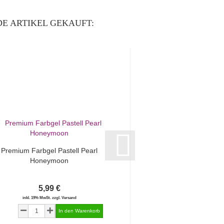
E ARTIKEL GEKAUFT:
Premium Farbgel Pastell Pearl
Premium Farbgel Pa
Honeymoon
Fiorello
5,99 €
5,99 €
inkl. 19% MwSt. zzgl. Versand
inkl. 19% MwSt. zzgl.