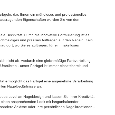
rbgele, das Ihnen ein müheloses und professionelles
erausragenden Eigenschaften werden Sie von den
ale Deckkraft. Durch die innovative Formulierung ist es
eschmeidiges und präzises Auftragen auf den Nägeln. Kein
nau dort, wo Sie es auftragen, für ein makelloses
ich nicht ab, wodurch eine gleichmäßige Farbverteilung
s Umrühren - unser Farbgel ist immer einsatzbereit und
osität ermöglicht das Farbgel eine angenehme Verarbeitung
uellen Nagelbedürfnisse an.
ues Level an Nageldesign und lassen Sie Ihrer Kreativität
ln einen ansprechenden Look mit langanhaltender
 besondere Anlässe oder Ihre persönlichen Nagelkreationen -