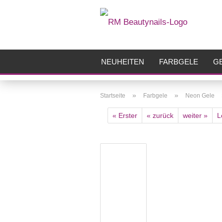
NEUHEITEN
FARBGELE
GE
FRÄSER
ZUBEHÖR
AIRBR
»
»
Startseite
Farbgele
Neon Gele
« Erster
« zurück
weiter »
L