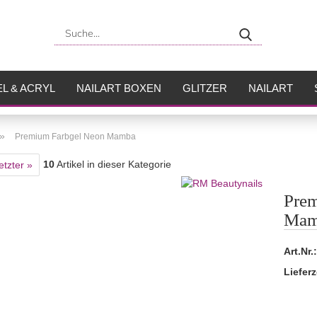
Suche...
L & ACRYL
NAILART BOXEN
GLITZER
NAILART
USH
FLÜSSIGKEITEN
»
Premium Farbgel Neon Mamba
10
Artikel in dieser Kategorie
etzter »
Prem
Mam
Art.Nr.:
Lieferz