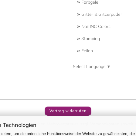
Farbgele
Glitter & Glitzerpuder
Nail INC Colors
Stamping
Feilen
Select Language
▼
Vertrag widerrufen
nklusive der gesetzlichen Mehrwertsteuer, zzgl.
Versandkosten
soweit n
 Technologien
RM Beautynails ©2026
ietern, um die ordentliche Funktionsweise der Website zu gewährleisten, die