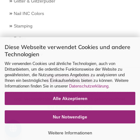
Glitter & Glitzerpuder
Nail INC Colors
Stamping
Feilen
Diese Webseite verwendet Cookies und andere
Technologien
Select Language
▼
Wir verwenden Cookies und ähnliche Technologien, auch von
Drittanbietern, um die ordentliche Funktionsweise der Website zu
gewährleisten, die Nutzung unseres Angebotes zu analysieren und
Vertrag widerrufen
Ihnen ein bestmögliches Einkaufserlebnis bieten zu können. Weitere
Informationen finden Sie in unserer
Datenschutzerklärung
.
Alle Preise verstehen sich inklusive der gesetzlichen Mehrwertsteuer,
Alle Akzeptieren
zzgl.
Versandkosten
soweit nicht anders gekennzeichnet.
RM Beautynails ©2026
Nur Notwendige
Weitere Informationen