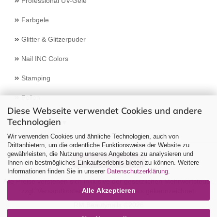
Professional UV-Gele
Farbgele
Glitter & Glitzerpuder
Nail INC Colors
Stamping
Feilen
Diese Webseite verwendet Cookies und andere
Technologien
Select Language
▼
Wir verwenden Cookies und ähnliche Technologien, auch von
Drittanbietern, um die ordentliche Funktionsweise der Website zu
gewährleisten, die Nutzung unseres Angebotes zu analysieren und
Vertrag widerrufen
Ihnen ein bestmögliches Einkaufserlebnis bieten zu können. Weitere
Informationen finden Sie in unserer
Datenschutzerklärung
.
Alle Preise verstehen sich inklusive der gesetzlichen Mehrwertsteuer,
Alle Akzeptieren
zzgl.
Versandkosten
soweit nicht anders gekennzeichnet.
RM Beautynails ©2026